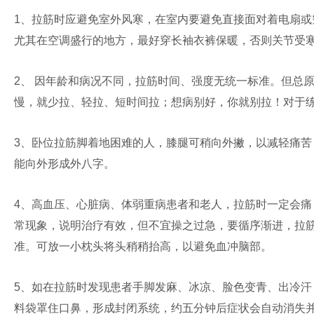
1、拉筋时应避免室外风寒，在室内要避免直接面对着电扇
尤其在空调盛行的地方，最好穿长袖衣裤保暖，否则关节受
2、 因年龄和病况不同，拉筋时间、强度无统一标准。但总
慢，就少拉、轻拉、短时间拉；想病别好，你就别拉！对于练
3、卧位拉筋脚着地困难的人，膝腿可稍向外撇，以减轻痛
能向外形成外八字。
4、高血压、心脏病、体弱重病患者和老人，拉筋时一定会
常现象，说明治疗有效，但不宜操之过急，要循序渐进，拉
准。可放一小枕头将头稍稍抬高，以避免血冲脑部。
5、如在拉筋时发现患者手脚发麻、冰凉、脸色变青、出冷汗
料袋罩住口鼻，形成封闭系统，约五分钟后症状会自动消失