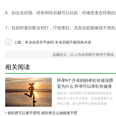
6．妇女在经期、经前和经后都可以拉筋，经痛患者在经期拉
7、拉筋时最好配合拍打，疗效更好。尤其拉筋困难或不便
上篇：
冬泳会得关节炎吗 冬泳后能不能洗热水澡
温馨提示：以上内容和图片整理于网络
相关阅读
怀孕9个月准妈妈举杠铃做深蹲
是为什么 怀孕可以举杠铃健身
吗
最近有一位怀孕9个月准妈妈举杠铃做深
蹲很多人表示不可思议，其实是要看什么
样的人哦，那么怀孕可以举杠铃健身
吗？..
俯卧撑可以瘦手臂吗 俯卧撑怎么做能瘦手臂