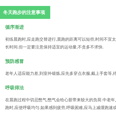
冬天跑步的注意事项
循序渐进
初练晨跑时,应走跑交替进行,晨跑的距离可以短些,时间不宜太
长时间.但一定要注意保持适宜的运动量,不贪多不求快.
预防感冒
老年人适应能力差,到室外锻炼,应先多穿点衣服,戴上手套等,
呼吸得法
在晨跑过程中切忌憋气.憋气会给心脏带来较大的负荷.中老年
跑时,应使呼吸均匀.如果感到疲劳,呼吸困难,应马上减缓跑速