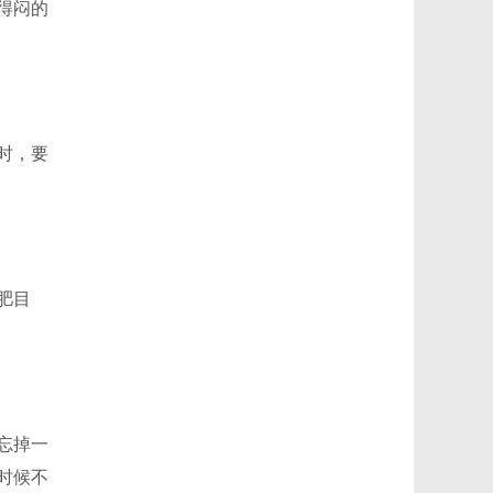
得闷的
时，要
肥目
忘掉一
时候不