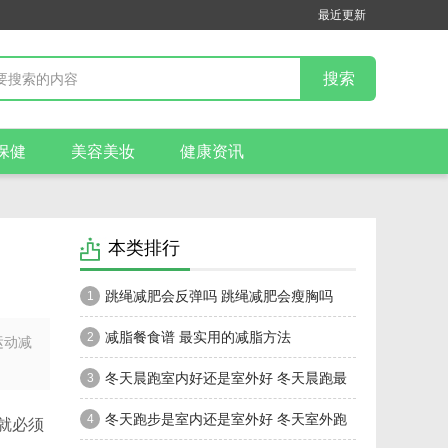
最近更新
保健
美容美妆
健康资讯
本类排行
跳绳减肥会反弹吗 跳绳减肥会瘦胸吗
1
减脂餐食谱 最实用的减脂方法
2
运动减
冬天晨跑室内好还是室外好 冬天晨跑最
3
佳时间是什么时候
冬天跑步是室内还是室外好 冬天室外跑
4
就必须