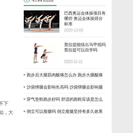
巴西奥运会体操项目有
哪些 奥运会体操得分
标准
2020-12-03
普拉提能练出马甲线吗
普拉提可以自学吗
2020-11-11
跑步后大腿肌肉酸痛怎么办 跑步大腿酸痛
还能跑吗
沙袋绑腿会影响长高吗 沙袋绑腿会影响腿
型吗
穿气垫鞋跑步好吗 舒适的跑鞋应该是怎么
不下
样
倒立可以瘦腿吗 倒立瘦腿坚持有多久效果
如，大