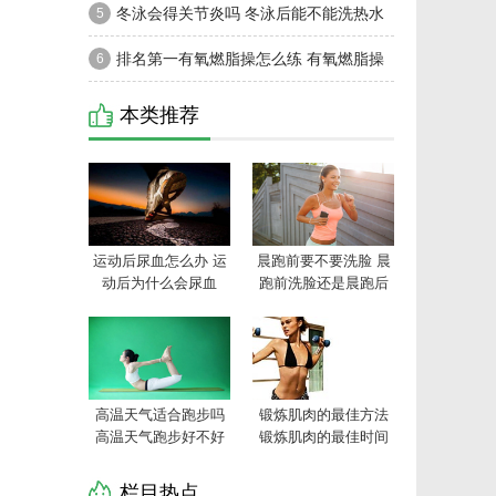
步穿什么衣服
冬泳会得关节炎吗 冬泳后能不能洗热水
5
澡
排名第一有氧燃脂操怎么练 有氧燃脂操
6
瘦身方式和技巧
本类推荐
运动后尿血怎么办 运
晨跑前要不要洗脸 晨
动后为什么会尿血
跑前洗脸还是晨跑后
洗脸好
高温天气适合跑步吗
锻炼肌肉的最佳方法
高温天气跑步好不好
锻炼肌肉的最佳时间
栏目热点