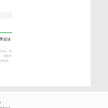
季游泳
种运动，有
泳，当然冬
体有好处
泳有什么好
号