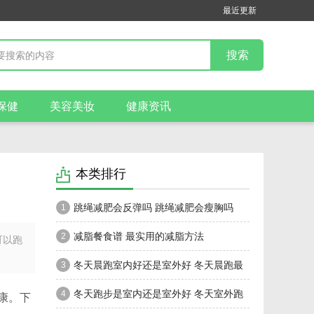
最近更新
保健
美容美妆
健康资讯
本类排行
跳绳减肥会反弹吗 跳绳减肥会瘦胸吗
1
减脂餐食谱 最实用的减脂方法
2
可以跑
冬天晨跑室内好还是室外好 冬天晨跑最
3
佳时间是什么时候
冬天跑步是室内还是室外好 冬天室外跑
4
康。下