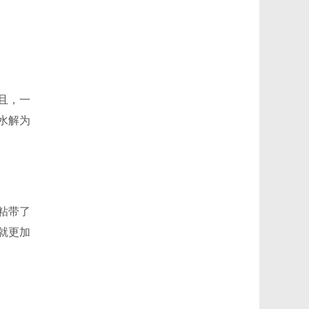
且，一
水解为
粘带了
就更加