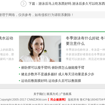
下篇：
游泳后马上吃东西好吗 游泳后多久可以吃东西
整理于网络，仅供参考，如有侵权行为请联系删除！
跳水运动
冬季游泳有什么好处 冬
要注意什么
上的崭露头
冬季游泳也称冬泳，冬泳是一
项运动，那
许多游泳爱好者喜欢在冬季游
家吗？跳水
季是可以游泳的，而且还对身
呢？..
呢！下面我们就来看看冬季游
俯卧撑可以瘦手臂吗 俯卧撑怎么做能瘦手臂
处。..
健走步数并不是越多越好 成人每天活动量是多少步
运动后敷面膜好吗 运动多久后可以敷面膜
关于我们
|
联系方式
|
广告联系
Copyright 2005-2017 CNMZJKW.com
〖民众健康网〗
版权所有 鲁ICP备16040704