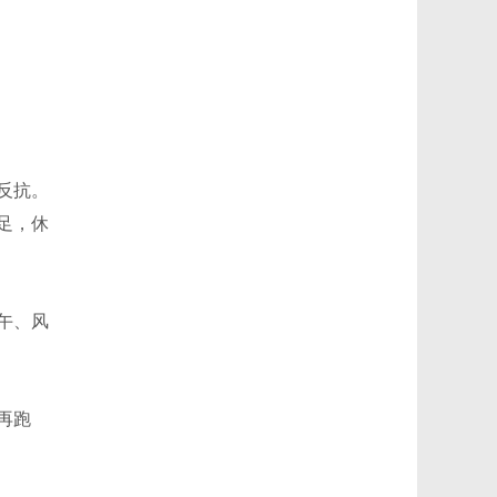
反抗。
足，休
午、风
再跑