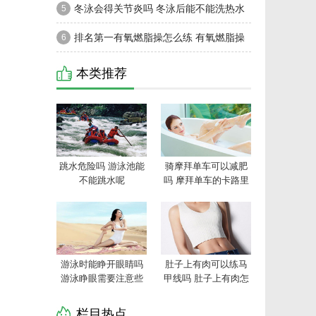
步穿什么衣服
冬泳会得关节炎吗 冬泳后能不能洗热水
5
澡
排名第一有氧燃脂操怎么练 有氧燃脂操
6
瘦身方式和技巧
本类推荐
跳水危险吗 游泳池能
骑摩拜单车可以减肥
不能跳水呢
吗 摩拜单车的卡路里
准吗
游泳时能睁开眼睛吗
肚子上有肉可以练马
游泳睁眼需要注意些
甲线吗 肚子上有肉怎
什么
么快速练出马甲线
栏目热点