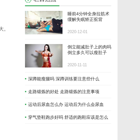
睡前4分钟全身拉筋术
缓解失眠矫正驼背
大。
2020-12-01
倒立能减肚子上的肉吗
倒立多久可以瘦肚子
2020-11-11
深蹲能瘦腿吗 深蹲训练要注意些什么
走路锻炼的好处 走路锻炼的注意事项
运动后尿血怎么办 运动后为什么会尿血
穿气垫鞋跑步好吗 舒适的跑鞋应该是怎么
样