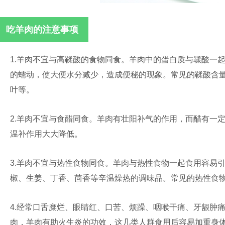
吃羊肉的注意事项
1.羊肉不宜与高鞣酸的食物同食。羊肉中的蛋白质与鞣酸一
的蠕动，使大便水分减少，造成便秘的现象。常见的鞣酸含
叶等。
2.羊肉不宜与食醋同食。羊肉有壮阳补气的作用，而醋有一
温补作用大大降低。
3.羊肉不宜与热性食物同食。羊肉与热性食物一起食用容易
椒、生姜、丁香、茴香等辛温燥热的调味品。常见的热性食
4.经常口舌糜烂、眼睛红、口苦、烦躁、咽喉干痛、牙龈肿
肉，羊肉有助火生炎的功效，这几类人群食用后容易加重身