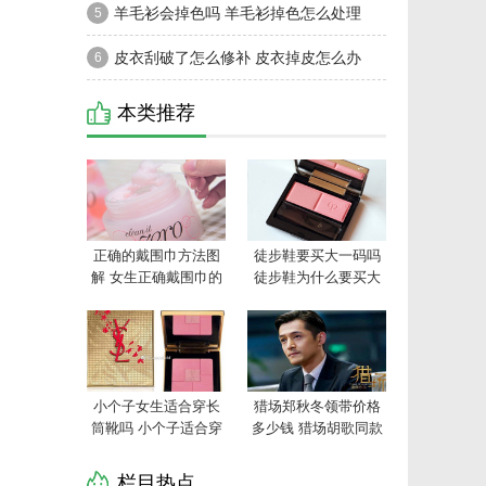
戴的首饰品牌推荐
羊毛衫会掉色吗 羊毛衫掉色怎么处理
5
皮衣刮破了怎么修补 皮衣掉皮怎么办
6
本类推荐
正确的戴围巾方法图
徒步鞋要买大一码吗
解 女生正确戴围巾的
徒步鞋为什么要买大
方式
一码
小个子女生适合穿长
猎场郑秋冬领带价格
筒靴吗 小个子适合穿
多少钱 猎场胡歌同款
什么样的靴子
领带品牌介绍
栏目热点