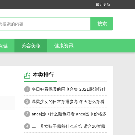
最近更新
保健
美容美妆
健康资讯
本类排行
冬日好看保暖的围巾合集 2021最流行什
1
么围巾及颜色
温柔少女的日常穿搭参考 ​冬天怎么穿看
2
着温柔气质
ance围巾什么颜色好看 ance围巾价格多
3
少钱
二十几女孩子佩戴什么首饰 适合20岁佩
4