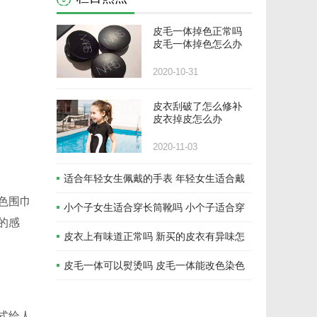
皮毛一体掉色正常吗
皮毛一体掉色怎么办
2020-10-31
皮衣刮破了怎么修补
皮衣掉皮怎么办
2020-11-03
适合年轻女生佩戴的手表 年轻女生适合戴
色围巾
的轻奢手表品牌推荐
小个子女生适合穿长筒靴吗 小个子适合穿
的感
什么样的靴子
皮衣上有味道正常吗 新买的皮衣有异味怎
么办
皮毛一体可以熨烫吗 皮毛一体能改色染色
吗
式给人