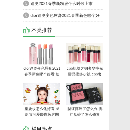
红和ysl口红哪个好
迪奥2021春季新粉底什么时候上市
5
dior2021新粉底发售时间和价格
dior迪奥变色唇膏2021春季新色哪个好
6
看 迪奥变色唇膏2021新色色号及试色
本类推荐
dior迪奥变色唇膏2021
cpb肌肤之钥奢华艳光
春季新色哪个好看 迪
唇晶蜜多少钱 cpb奢
奥变色唇膏2021新色
华艳光唇晶蜜价格及
色号及试色
上市时间
麋鹿妆怎么化好看 圣
腮红摔碎了怎么办 腮
诞节可爱麋鹿妆容图
红盘碎了怎么修复
片教程
栏目热点