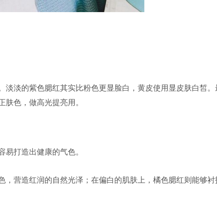
。淡淡的紫色腮红其实比粉色更显脸白，黄皮使用显皮肤白皙。
正肤色，做高光提亮用。
容易打造出健康的气色。
色，营造红润的自然光泽；在偏白的肌肤上，橘色腮红则能够衬