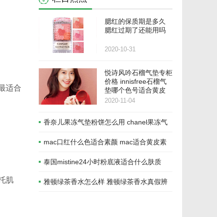
腮红的保质期是多久
腮红过期了还能用吗
2020-10-31
悦诗风吟石榴气垫专柜
价格 innisfree石榴气
最适合
垫哪个色号适合黄皮
2020-11-04
香奈儿果冻气垫粉饼怎么用 chanel果冻气
垫能用多久
mac口红什么色适合素颜 mac适合黄皮素
颜的色号推荐
泰国mistine24小时粉底液适合什么肤质
托肌
mistine粉底液适合的年龄
雅顿绿茶香水怎么样 雅顿绿茶香水真假辨
别方法