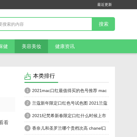
最近更新
保健
美容美妆
健康资讯
本类排行
2021mac口红最值得买的色号推荐 mac
1
口红最受欢迎的色号是哪个
兰蔻新年限定口红色号试色图 2021兰蔻
2
新年限量版菁纯唇膏多少钱
2021纪梵希新春限定口红什么时候上市
3
看看
纪梵希2021新春限定口红在哪买
香奈儿和圣罗兰哪个贵档次高 chanel口
4