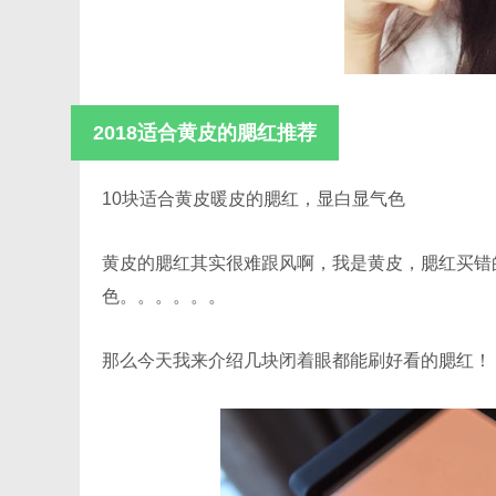
2018适合黄皮的腮红推荐
10块适合黄皮暖皮的腮红，显白显气色
黄皮的腮红其实很难跟风啊，我是黄皮，腮红买错
色。。。。。。
那么今天我来介绍几块闭着眼都能刷好看的腮红！